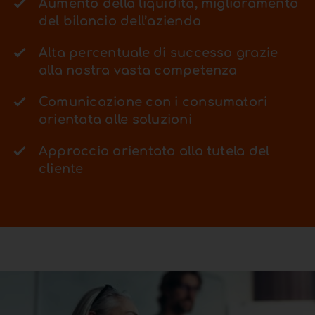
Aumento della liquidità, miglioramento
del bilancio dell’azienda
Alta percentuale di successo grazie
alla nostra vasta competenza
Comunicazione con i consumatori
orientata alle soluzioni
Approccio orientato alla tutela del
cliente