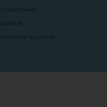
ion des fraudes
iquidités
 fidéliser les clients