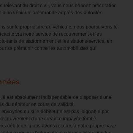
 relevant du droit civil, vous nous donnez procuration
al d'un véhicule automobile auprès des autorités
s sur le propriétaire du véhicule, nous poursuivons le
icacité via notre service de recouvrement et les
ploitants de stationnement et les stations-service, en
 pour se prémunir contre les automobilistes qui
nnées
s, il est absolument indispensable de disposer d'une
s du débiteur en cours de validité.
 envoyées ou si le débiteur n'est pas joignable par
de recouvrement d'une créance impayée tombe
vos débiteurs, nous avons recours à notre propre base
'à des sources d'information externes telles que les